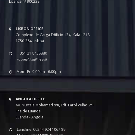
Licence nº 900238
LISBON OFFICE
Complexo de Carga Edifício 134, Sala 1218
1750-364 Lisboa
+ 351 21 8438880
national landline call
Mon - Fri 9:00am - 6:00pm
ANGOLA OFFICE
Av. Murtala Mohamed s/n, Edf. Farol Velho 2º F
Ilha de Luanda
Luanda - Angola
Landline: 00244 924 1067 89