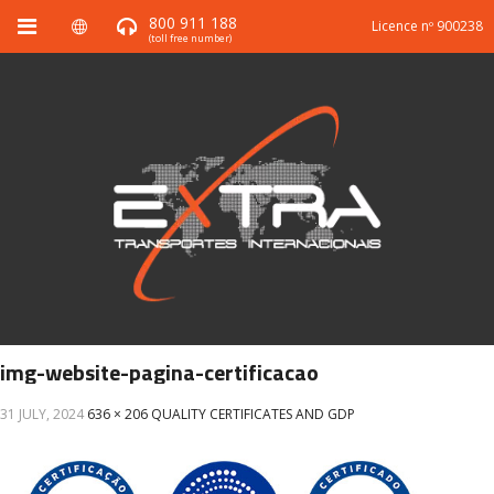
800 911 188
Licence nº 900238
(toll free number)
img-website-pagina-certificacao
31 JULY, 2024
636 × 206
QUALITY CERTIFICATES AND GDP