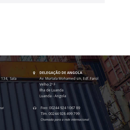
DELEGAÇÃO DE ANGOLA
 134, Sala
Av. Murtala Mohamed s/n, Edf. Farol
Velho 2º F
Ilha de Luanda
Luanda - Angola
Fixo: 00244 924 1067 89
nal
Tlm. 00244 928 499 799
Chamada para a rede internacional