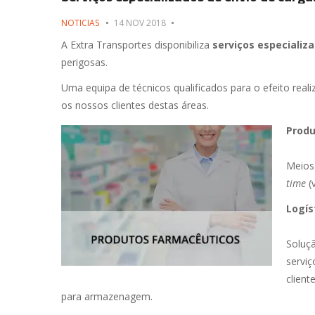
NOTICIAS
14 NOV 2018
A Extra Transportes disponibiliza
serviços especializ
perigosas.
Uma equipa de técnicos qualificados para o efeito re
os nossos clientes destas áreas.
Produ
Meios 
time
(v
Logís
Soluç
serviç
client
para armazenagem.