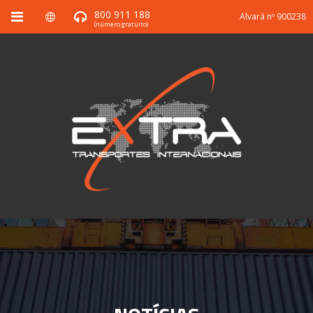
800 911 188
Alvará nº 900238
(número gratuito)