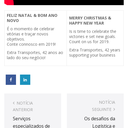
FELIZ NATAL & BOM ANO
MERRY CHRISTMAS &
NOVO
HAPPY NEW YEAR
É o momento de celebrar
Is is time to celebrate the
vitórias e traçar novos
victories e set new goals.
objetivos.
Count on us for 2019.
Conte connosco em 2019!
Extra Transportes, 42 years
Extra Transportes, 42 anos ao
supporting your business
lado do seu negócio!
Post
navigation
NOTÍCIA
NOTÍCIA
SEGUINTE
ANTERIOR
Serviços
Os desafios da
especializados de
Logística e