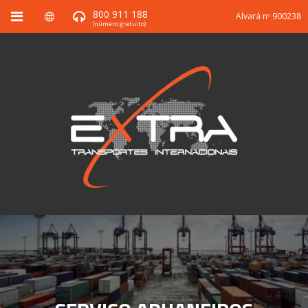
800 911 188
Alvará nº 900238
(número gratuito)