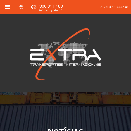
800 911 188
Alvará nº 900238
(número gratuito)