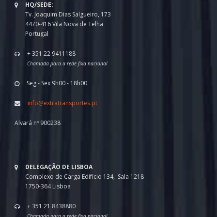
HQ/SEDE:
Tv. Joaquim Dias Salgueiro, 173
4470-416 Vila Nova de Telha
Portugal
+ 351 22 9411188
Chamada para a rede fixa nacional
Seg - Sex 9h00 - 18h00
info@extratransportes.pt
Alvará nº 900238
DELEGAÇÃO DE LISBOA
Complexo de Carga Edifício 134, Sala 1218
1750-364 Lisboa
+ 351 21 8438880
Chamada para a rede fixa nacional