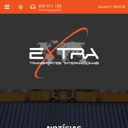
800 911 188
Alvará nº 900238
(número gratuito)