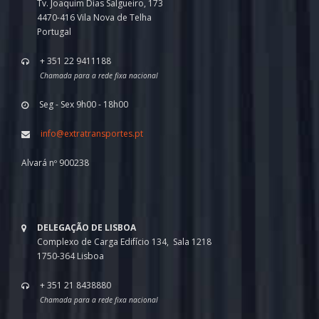
Tv. Joaquim Dias Salgueiro, 173
4470-416 Vila Nova de Telha
Portugal
+ 351 22 9411188
Chamada para a rede fixa nacional
Seg - Sex 9h00 - 18h00
info@extratransportes.pt
Alvará nº 900238
DELEGAÇÃO DE LISBOA
Complexo de Carga Edifício 134, Sala 1218
1750-364 Lisboa
+ 351 21 8438880
Chamada para a rede fixa nacional