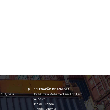
DELEGAÇÃO DE ANGOLA
 134, Sala
Av. Murtala Mohamed s/n, Edf. Farol
Velho 2º F
Ilha de Luanda
Luanda - Angola