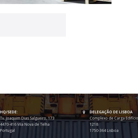
HQ/SEDE:
DELEGAÇÃO DE LISBOA
Tv. Joaquim Dias Salgueiro, 173
Complexo de Carga Edifício
4470-416 Vila Nova de Telha
1218
Portugal
1750-364 Lisboa