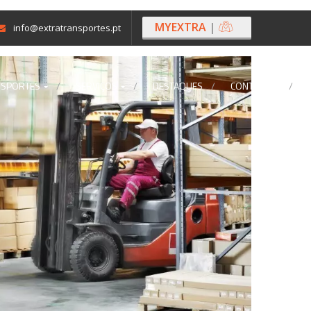
MYEXTRA
|
info@extratransportes.pt
NSPORTES
SERVIÇOS
DESTAQUES
CONTACTOS