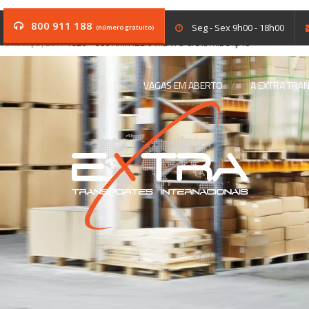
slider_4
800 911 188
Seg - Sex 9h00 - 18h00
(número gratuito)
10 MARÇO, 2017
1920 × 900
ARMAZENAMENTO & DISTRIBUIÇÃO
VAGAS EM ABERTO
A EXTRA TRA