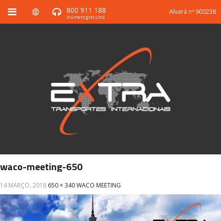
800 911 188
Alvará nº 900238
(número gratuito)
waco-meeting-650
14 MARÇO, 2018
650 × 340
WACO MEETING