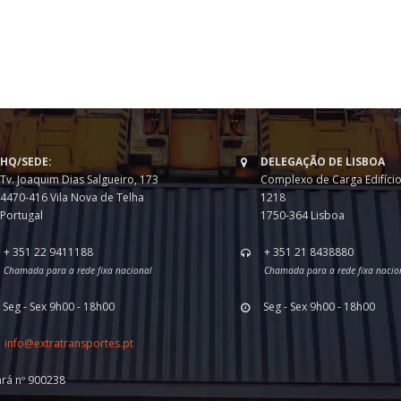
HQ/SEDE:
DELEGAÇÃO DE LISBOA
Tv. Joaquim Dias Salgueiro, 173
Complexo de Carga Edifício
4470-416 Vila Nova de Telha
1218
Portugal
1750-364 Lisboa
+ 351 22 9411188
+ 351 21 8438880
Chamada para a rede fixa nacional
Chamada para a rede fixa nacio
Seg - Sex 9h00 - 18h00
Seg - Sex 9h00 - 18h00
info@extratransportes.pt
ará nº 900238