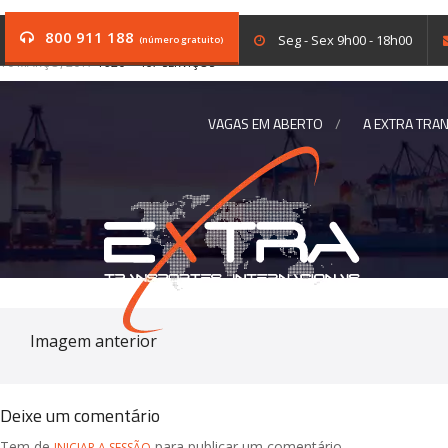
solicitar-frete
800 911 188
Seg - Sex 9h00 - 18h00
(número gratuito)
10 MARÇO, 2017
1920 × 467
SERVIÇOS
VAGAS EM ABERTO
A EXTRA TRA
Imagem anterior
Deixe um comentário
Tem de
para publicar um comentário.
INICIAR A SESSÃO