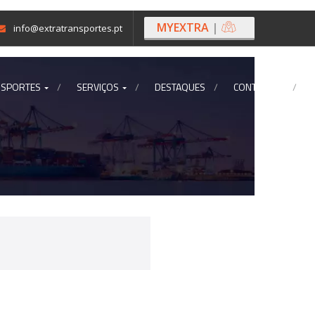
MYEXTRA
|
info@extratransportes.pt
NSPORTES
SERVIÇOS
DESTAQUES
CONTACTOS