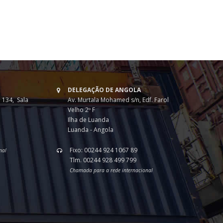
DELEGAÇÃO DE ANGOLA
 134, Sala
Av. Murtala Mohamed s/n, Edf. Farol
Velho 2º F
Ilha de Luanda
Luanda - Angola
Fixo: 00244 924 1067 89
nal
Tlm. 00244 928 499 799
Chamada para a rede internacional