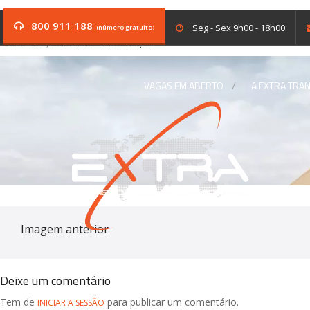
background-13
800 911 188
Seg - Sex 9h00 - 18h00
(número gratuito)
25 AGOSTO, 2016
1920 × 443
SERVIÇOS
VAGAS EM ABERTO
A EXTRA TRA
Imagem anterior
Deixe um comentário
Tem de
para publicar um comentário.
INICIAR A SESSÃO