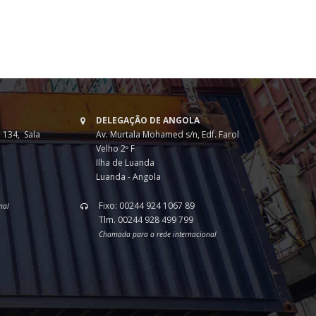
DELEGAÇÃO DE ANGOLA
 134, Sala
Av. Murtala Mohamed s/n, Edf. Farol
Velho 2º F
Ilha de Luanda
Luanda - Angola
Fixo: 00244 924 1067 89
nal
Tlm. 00244 928 499 799
Chamada para a rede internacional