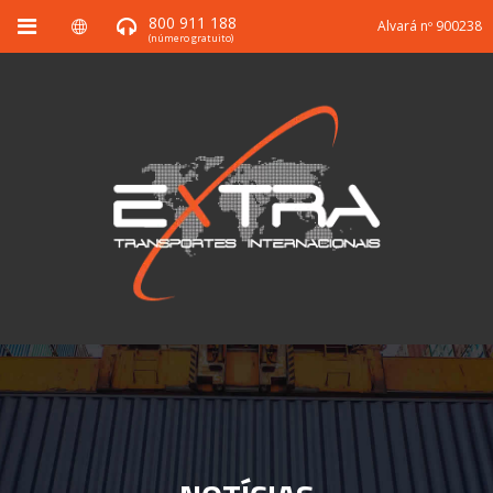
800 911 188
Alvará nº 900238
(número gratuito)