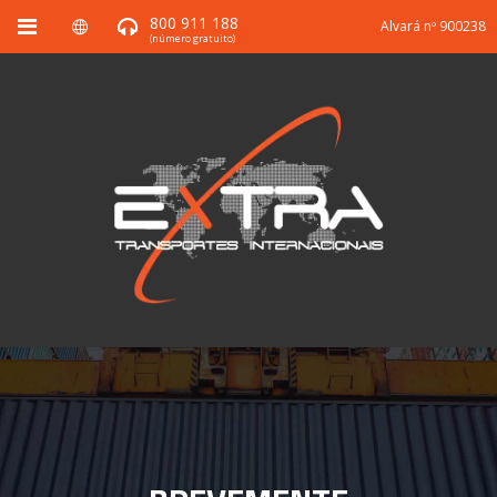
800 911 188
Alvará nº 900238
(número gratuito)