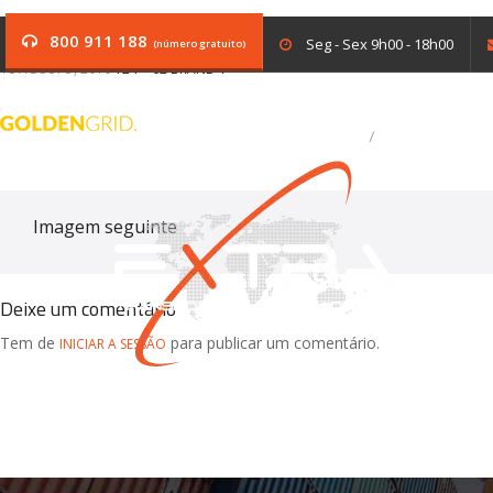
brand-1
800 911 188
Seg - Sex 9h00 - 18h00
(número gratuito)
18 AGOSTO, 2016
124 × 62
BRAND 1
VAGAS EM ABERTO
A EXTRA TRA
Imagem seguinte
Deixe um comentário
Tem de
para publicar um comentário.
INICIAR A SESSÃO