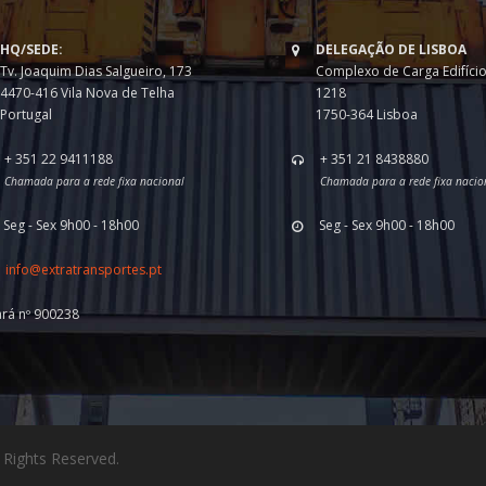
HQ/SEDE:
DELEGAÇÃO DE LISBOA
Tv. Joaquim Dias Salgueiro, 173
Complexo de Carga Edifício
4470-416 Vila Nova de Telha
1218
Portugal
1750-364 Lisboa
+ 351 22 9411188
+ 351 21 8438880
Chamada para a rede fixa nacional
Chamada para a rede fixa nacio
Seg - Sex 9h00 - 18h00
Seg - Sex 9h00 - 18h00
info@extratransportes.pt
ará nº 900238
 Rights Reserved.