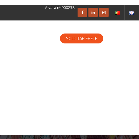
Alvará nº 900238
SOLUÇÕES ESPECIALIZADAS
SOLICITAR FRETE