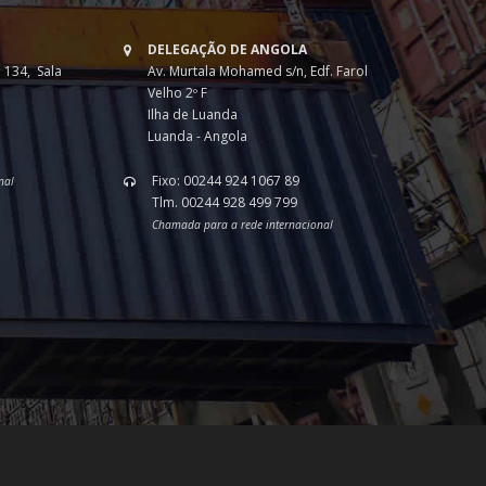
DELEGAÇÃO DE ANGOLA
 134, Sala
Av. Murtala Mohamed s/n, Edf. Farol
Velho 2º F
Ilha de Luanda
Luanda - Angola
Fixo: 00244 924 1067 89
nal
Tlm. 00244 928 499 799
Chamada para a rede internacional