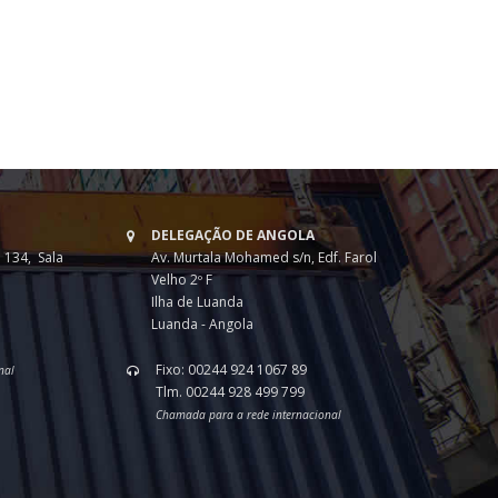
DELEGAÇÃO DE ANGOLA
 134, Sala
Av. Murtala Mohamed s/n, Edf. Farol
Velho 2º F
Ilha de Luanda
Luanda - Angola
Fixo: 00244 924 1067 89
nal
Tlm. 00244 928 499 799
Chamada para a rede internacional