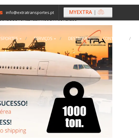
MYEXTRA
|
info@extratransportes.pt
ECORDE DE TONELAGEM NOS ENVIOS AÉREOS
NSPORTES
SERVIÇOS
DESTAQUES
CONTACTOS