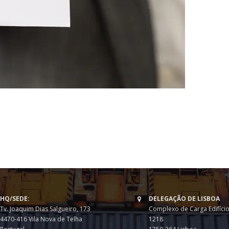
HQ/SEDE:
DELEGAÇÃO DE LISBOA
Tv. Joaquim Dias Salgueiro, 173
Complexo de Carga Edifício
4470-416 Vila Nova de Telha
1218