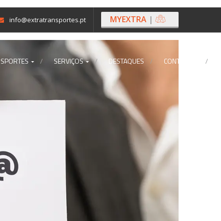
MYEXTRA
|
info@extratransportes.pt
NSPORTES
SERVIÇOS
DESTAQUES
CONTACTOS