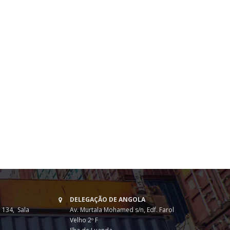
DELEGAÇÃO DE ANGOLA
 134, Sala
Av. Murtala Mohamed s/n, Edf. Farol
Velho 2º F