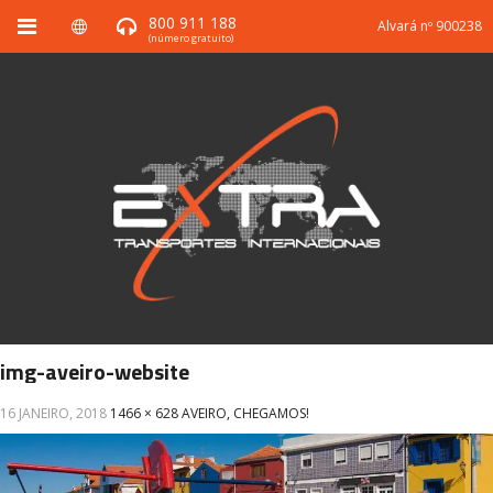
800 911 188
Alvará nº 900238
(número gratuito)
img-aveiro-website
16 JANEIRO, 2018
1466 × 628
AVEIRO, CHEGAMOS!