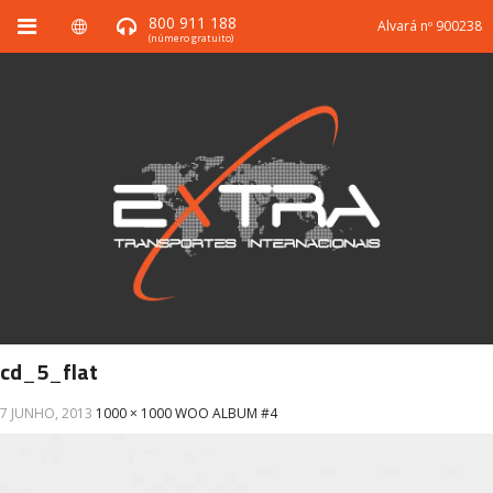
800 911 188
Alvará nº 900238
(número gratuito)
cd_5_flat
7 JUNHO, 2013
1000 × 1000
WOO ALBUM #4