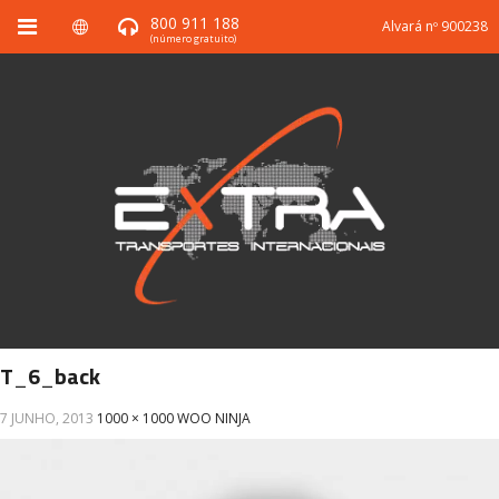
800 911 188
Alvará nº 900238
(número gratuito)
T_6_back
7 JUNHO, 2013
1000 × 1000
WOO NINJA