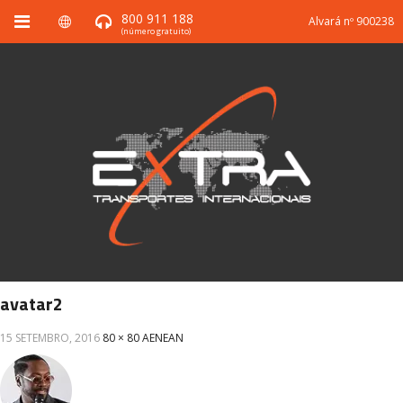
800 911 188
Alvará nº 900238
(número gratuito)
avatar2
15 SETEMBRO, 2016
80 × 80
AENEAN